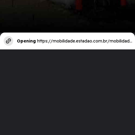
Opening
https://mobilidade.estadao.com.br/mobilidade-para-que/5-trens-que-foram-preservados-e-restaurados-para-oferecer-passeios-turisticos/