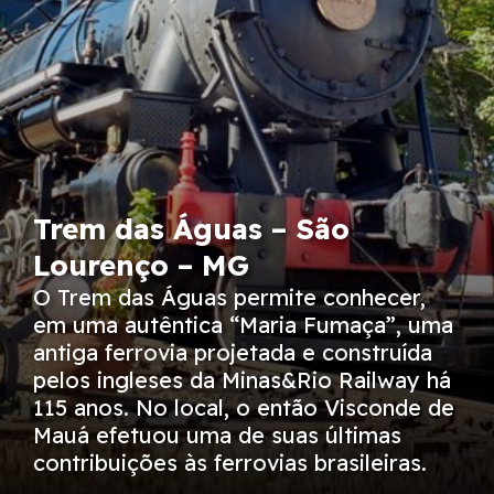
Trem das Águas – São
Lourenço – MG
O Trem das Águas permite conhecer,
em uma autêntica “Maria Fumaça”, uma
antiga ferrovia projetada e construída
pelos ingleses da Minas&Rio Railway há
115 anos. No local, o então Visconde de
Mauá efetuou uma de suas últimas
contribuições às ferrovias brasileiras.