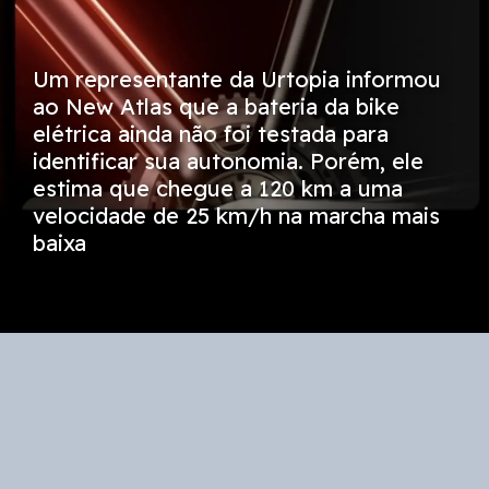
Um representante da Urtopia informou
ao New Atlas que a bateria da bike
elétrica ainda não foi testada para
identificar sua autonomia. Porém, ele
estima que chegue a 120 km a uma
velocidade de 25 km/h na marcha mais
baixa
Opening
https://mobilidade.estadao.com.br/inovacao/conheca-a-bike-eletrica-com-menor-motor-do-mundo-e-estrutura-impressa-em-3d/