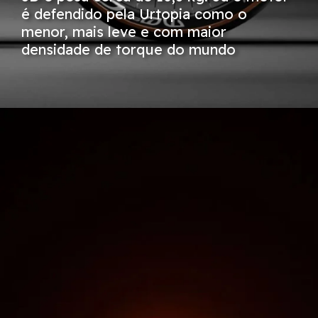
é defendido pela Urtopia como o
menor, mais leve e com maior
densidade de torque do mundo