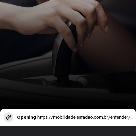
Opening
https://mobilidade.estadao.com.br/entender/veja-quais-sao-as-vantagens-e-desvantagens-do-cambio-automatico/