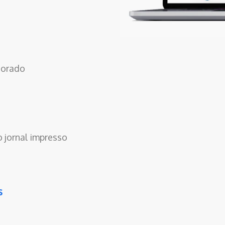
dorado
 jornal impresso
s