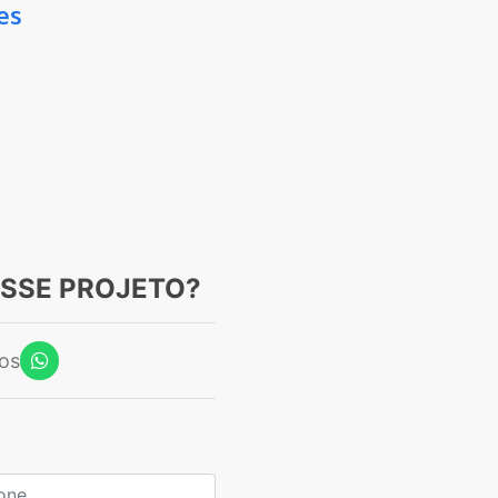
es
ESSE PROJETO?
os
ne