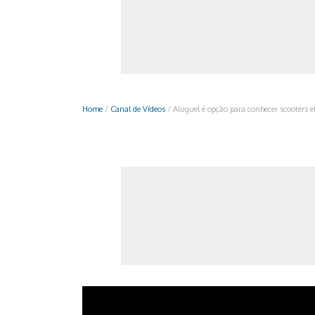
Monociclo
Moto
Ônibus
Patinete
Home
/
Canal de Vídeos
/
Aluguel é opção para conhecer scooters el
Scooter elétr