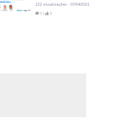
desafios em 2021
222 visualizações - 07/04/2021
0 |
9