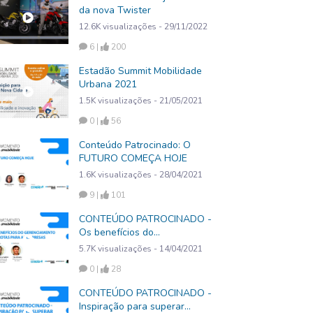
da nova Twister
12.6K visualizações - 29/11/2022
6 |
200
Estadão Summit Mobilidade
Urbana 2021
1.5K visualizações - 21/05/2021
0 |
56
Conteúdo Patrocinado: O
FUTURO COMEÇA HOJE
1.6K visualizações - 28/04/2021
9 |
101
CONTEÚDO PATROCINADO -
Os benefícios do
gerenciamento de frotas para
5.7K visualizações - 14/04/2021
as empresas
0 |
28
CONTEÚDO PATROCINADO -
Inspiração para superar