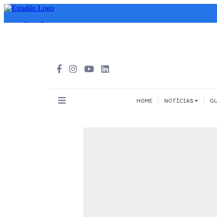
|
|
HOME
NOTÍCIAS
GU
INOVAÇÃO
MEIOS DE 
Todos
Todos
A pé
Bicicleta
Cargas
Carro