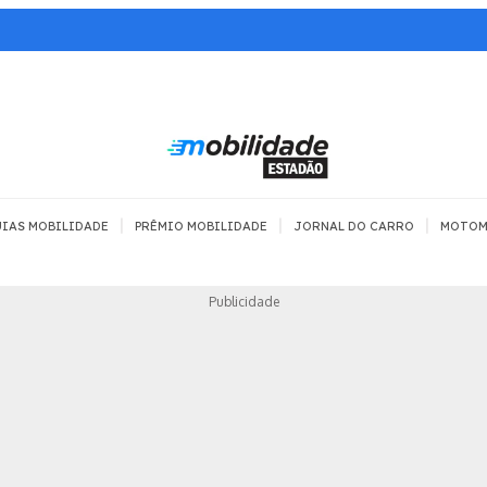
|
|
|
IAS MOBILIDADE
PRÊMIO MOBILIDADE
JORNAL DO CARRO
MOTOM
TRANSPORTE
MOBILIDADE COM
MOBILIDADE 
Publicidade
SEGURANÇA
Todos
Todos
Dia a dia
Trânsito
Empreender
Urbana
Se divertir