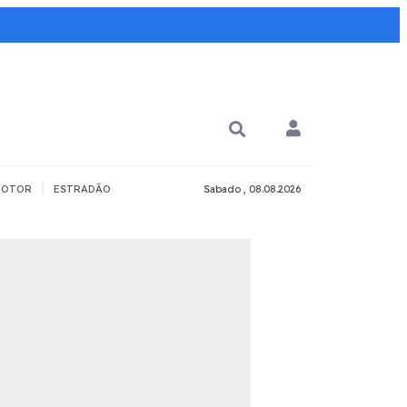
|
OTOR
ESTRADÃO
Sabado , 08.08.2026
PARA QUÊ?
PCD
Todos