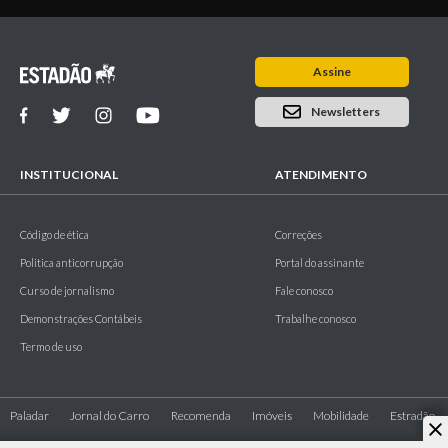
Assine
Newsletters
INSTITUCIONAL
ATENDIMENTO
Código de ética
Correções
Politica anticorrupção
Portal do assinante
Curso de jornalismo
Fale conosco
Demonstrações Contábeis
Trabalhe conosco
Termo de uso
Paladar
Jornal do Carro
Recomenda
Imóveis
Mobilidade
Estradão