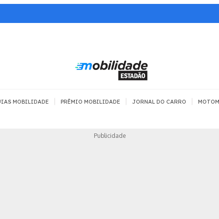
|
|
|
IAS MOBILIDADE
PRÊMIO MOBILIDADE
JORNAL DO CARRO
MOTOM
TRANSPORTE
MOBILIDADE COM
MOBILIDADE 
Publicidade
SEGURANÇA
Todos
Todos
Dia a dia
Trânsito
Empreender
Urbana
Se divertir