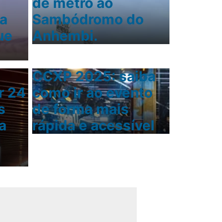
de metrô ao
ra
Sambódromo do
ue
Anhembi.
CCXP 2025: saiba
r 24
como ir ao evento
s
de forma mais
a
rápida e acessível