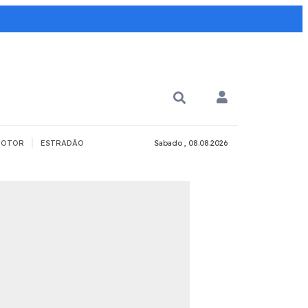
|
OTOR
ESTRADÃO
Sabado , 08.08.2026
PARA QUÊ?
PCD
Todos