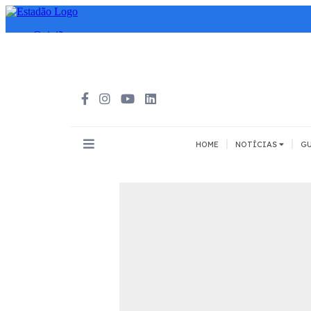
|
|
HOME
NOTÍCIAS
GU
INOVAÇÃO
MEIOS DE 
Todos
Todos
A pé
Bicicleta
Cargas
Carro