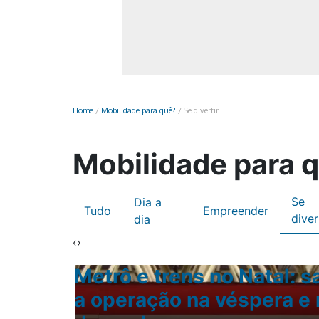
Monociclo
Moto
Ônibus
Patinete
Home
/
Mobilidade para quê?
/
Se divertir
Scooter elétr
Mobilidade para 
Se
Dia a
Tudo
Empreender
diver
dia
‹
›
Metrô e trens no Natal: 
ção
a operação na véspera e 
rô