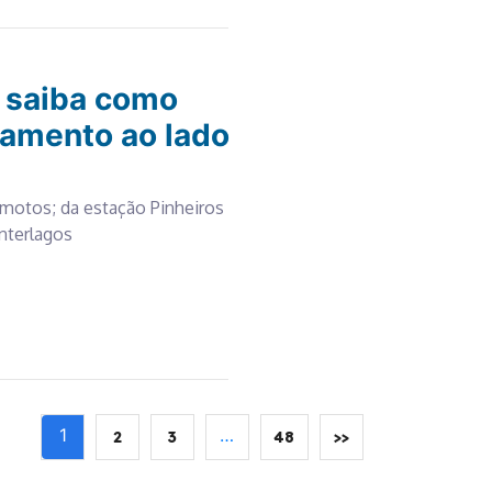
 saiba como
namento ao lado
 motos; da estação Pinheiros
Interlagos
1
…
2
3
48
>>