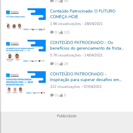
0 |
56
Conteúdo Patrocinado: O FUTURO
COMEÇA HOJE
1.6K visualizações - 28/04/2021
9 |
101
CONTEÚDO PATROCINADO - Os
benefícios do gerenciamento de frotas
para as empresas
5.7K visualizações - 14/04/2021
0 |
28
CONTEÚDO PATROCINADO -
Inspiração para superar desafios em
2021
222 visualizações - 07/04/2021
0 |
9
Publicidade