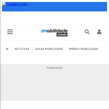
|
|
|
|
HOME
NOTÍCIAS
GUIAS MOBILIDADE
PRÊMIO MOBILIDADE
JO
Publicidade