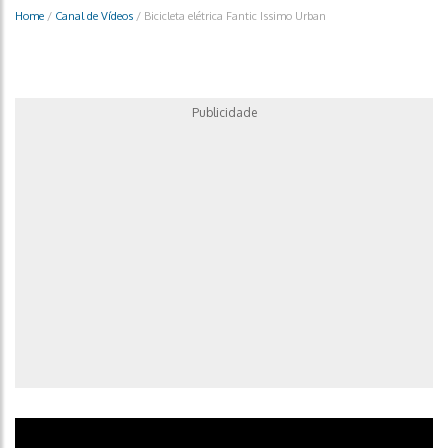
Home
/
Canal de Vídeos
/
Bicicleta elétrica Fantic Issimo Urban
Publicidade