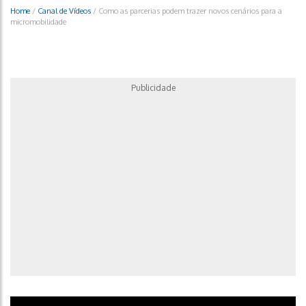
Home
/
Canal de Vídeos
/
Como as parcerias podem trazer novos cenários para a
micromobilidade
Publicidade