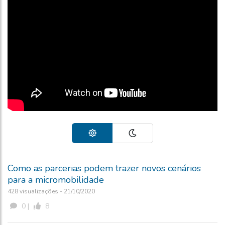
Como as parcerias podem trazer novos cenários
para a micromobilidade
428 visualizações - 21/10/2020
0 |
8