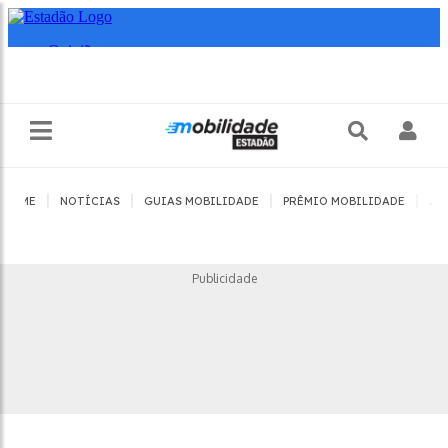
|
|
|
|
HOME
NOTÍCIAS
GUIAS MOBILIDADE
PRÊMIO MOBILIDADE
JO
Publicidade