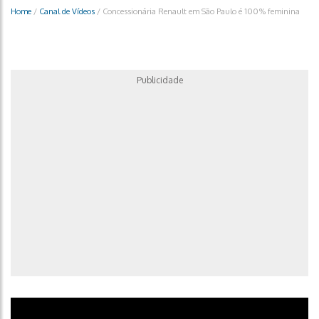
Home
/
Canal de Vídeos
/
Concessionária Renault em São Paulo é 100% feminina
Publicidade