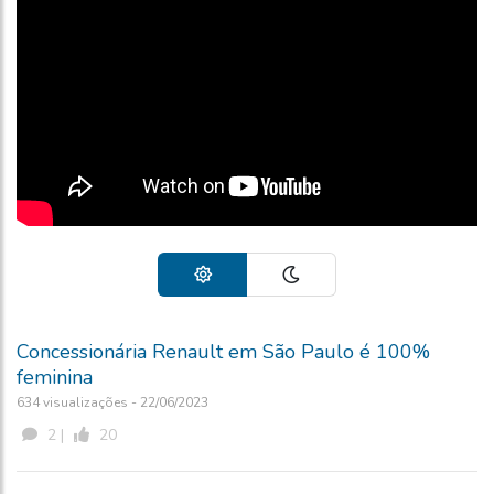
Concessionária Renault em São Paulo é 100%
feminina
634 visualizações - 22/06/2023
2 |
20