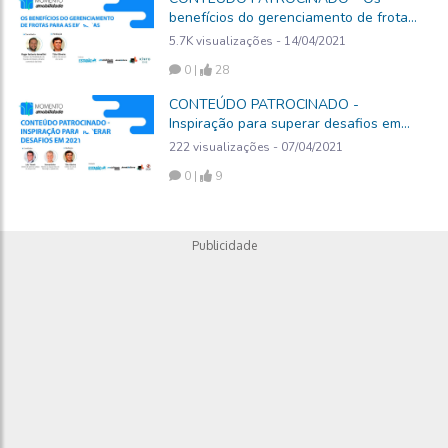
benefícios do gerenciamento de frotas
para as empresas
5.7K visualizações - 14/04/2021
0 |
28
CONTEÚDO PATROCINADO -
Inspiração para superar desafios em
2021
222 visualizações - 07/04/2021
0 |
9
Publicidade