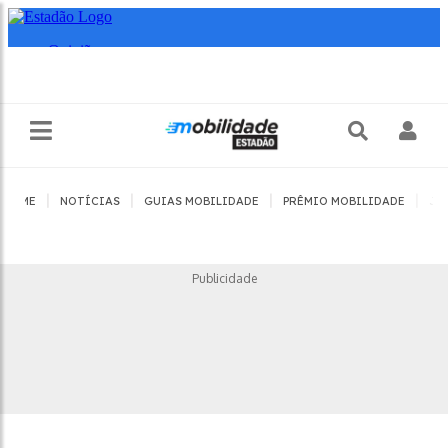
|
|
|
|
HOME
NOTÍCIAS
GUIAS MOBILIDADE
PRÊMIO MOBILIDADE
JO
Publicidade