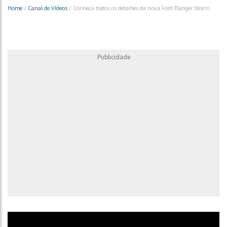
Home
/
Canal de Vídeos
/
Conheça todos os detalhes da nova Ford Ranger Storm
Publicidade