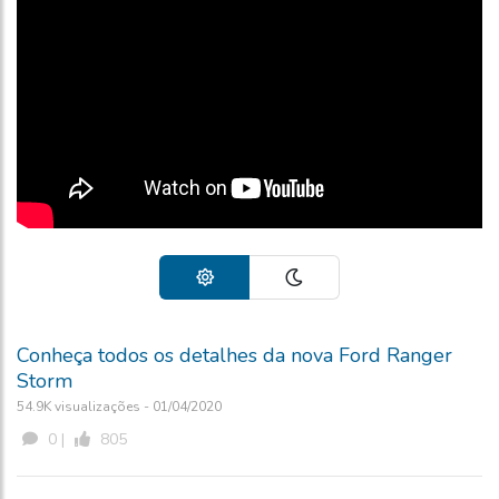
Conheça todos os detalhes da nova Ford Ranger
Storm
54.9K visualizações - 01/04/2020
0 |
805