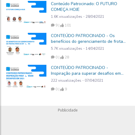
Conteúdo Patrocinado: O FUTURO
COMEÇA HOJE
1.6K visualizações - 28/04/2021
9 |
101
CONTEÚDO PATROCINADO - Os
benefícios do gerenciamento de frotas
para as empresas
5.7K visualizações - 14/04/2021
0 |
28
CONTEÚDO PATROCINADO -
Inspiração para superar desafios em
2021
222 visualizações - 07/04/2021
0 |
9
Publicidade