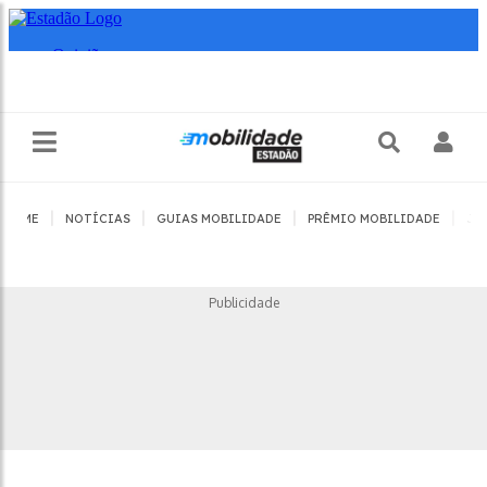
|
|
|
|
HOME
NOTÍCIAS
GUIAS MOBILIDADE
PRÊMIO MOBILIDADE
JO
Publicidade