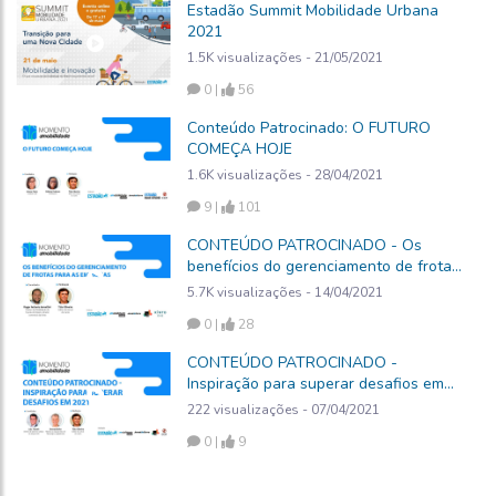
Estadão Summit Mobilidade Urbana
2021
1.5K visualizações - 21/05/2021
0 |
56
Conteúdo Patrocinado: O FUTURO
COMEÇA HOJE
1.6K visualizações - 28/04/2021
9 |
101
CONTEÚDO PATROCINADO - Os
benefícios do gerenciamento de frotas
para as empresas
5.7K visualizações - 14/04/2021
0 |
28
CONTEÚDO PATROCINADO -
Inspiração para superar desafios em
2021
222 visualizações - 07/04/2021
0 |
9