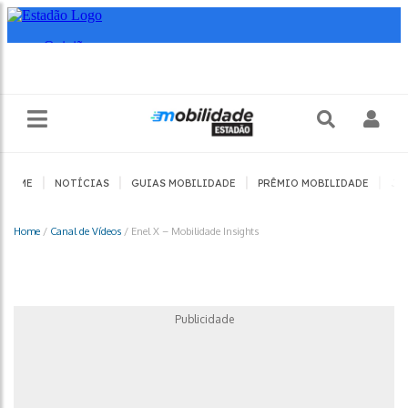
|
|
|
|
HOME
NOTÍCIAS
GUIAS MOBILIDADE
PRÊMIO MOBILIDADE
JO
Home
/
Canal de Vídeos
/
Enel X – Mobilidade Insights
Publicidade