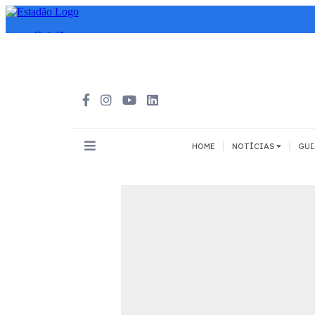
|
|
HOME
NOTÍCIAS
GUI
INOVAÇÃO
MEIOS DE 
Todos
Todos
A pé
Bicicleta
Cargas
Carro