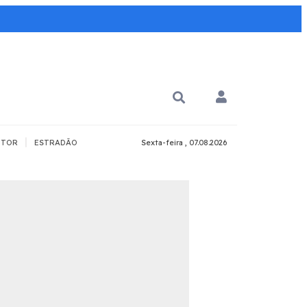
|
TOR
ESTRADÃO
Sexta-feira , 07.08.2026
PARA QUÊ?
PCD
Todos