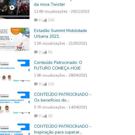
da nova Twister
12.6K visualizações - 29/11/2022
6 |
200
Estadão Summit Mobilidade
Urbana 2021
1.5K visualizações - 21/05/2021
0 |
56
Conteúdo Patrocinado: O
FUTURO COMEÇA HOJE
1.6K visualizações - 28/04/2021
9 |
101
CONTEÚDO PATROCINADO -
Os benefícios do
gerenciamento de frotas para
5.7K visualizações - 14/04/2021
as empresas
0 |
28
CONTEÚDO PATROCINADO -
Inspiração para superar