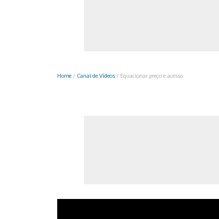
Monociclo
Moto
Ônibus
Patinete
Home
/
Canal de Vídeos
/
Equacionar preço e acesso
Scooter elétr