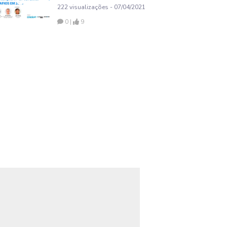
desafios em 2021
222 visualizações - 07/04/2021
0 |
9