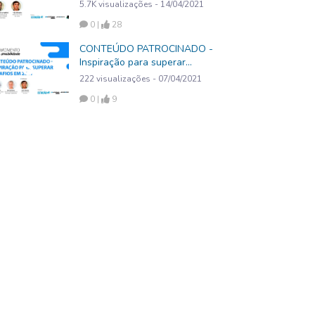
gerenciamento de frotas para
5.7K visualizações - 14/04/2021
as empresas
0 |
28
CONTEÚDO PATROCINADO -
Inspiração para superar
desafios em 2021
222 visualizações - 07/04/2021
0 |
9