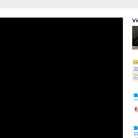
Ví
ica