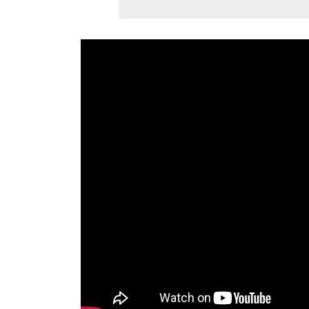
Monociclo
Moto
Ônibus
Patinete
Scooter elétr