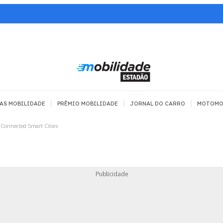
|
|
|
AS MOBILIDADE
PRÊMIO MOBILIDADE
JORNAL DO CARRO
MOTOMO
Connected Smart Cities
TRANSPORTE
MOBILIDADE COM
MOBILIDADE 
SEGURANÇA
Todos
Todos
Dia a dia
Publicidade
Trânsito
Empreender
Urbana
Se divertir