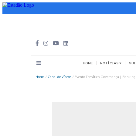
|
|
HOME
NOTÍCIAS
GUI
Home
/
Canal de Vídeos
/
Evento Temático Governança | Ranking 
INOVAÇÃO
MEIOS DE 
Todos
Todos
A pé
Bicicleta
Cargas
Carro