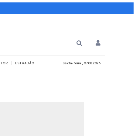
|
TOR
ESTRADÃO
Sexta-feira , 07.08.2026
PARA QUÊ?
PCD
Todos