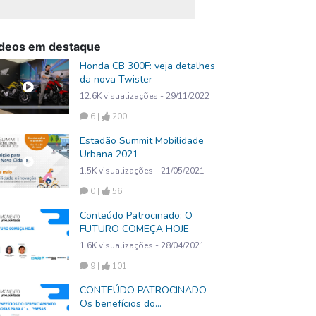
deos em destaque
Honda CB 300F: veja detalhes
da nova Twister
12.6K visualizações - 29/11/2022
6 |
200
Estadão Summit Mobilidade
Urbana 2021
1.5K visualizações - 21/05/2021
0 |
56
Conteúdo Patrocinado: O
FUTURO COMEÇA HOJE
1.6K visualizações - 28/04/2021
9 |
101
CONTEÚDO PATROCINADO -
Os benefícios do