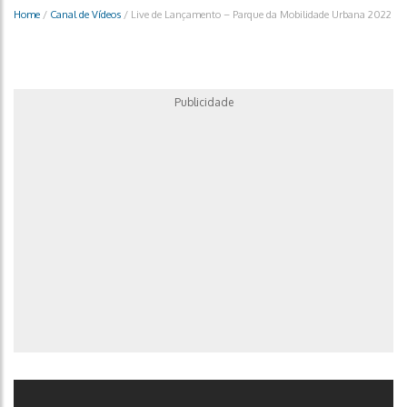
Home
/
Canal de Vídeos
/
Live de Lançamento – Parque da Mobilidade Urbana 2022
Publicidade