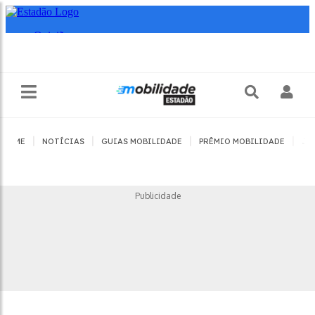
|
|
|
|
HOME
NOTÍCIAS
GUIAS MOBILIDADE
PRÊMIO MOBILIDADE
JO
Publicidade