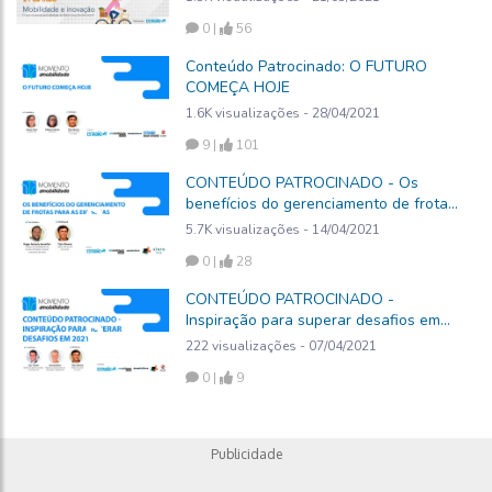
0 |
56
Conteúdo Patrocinado: O FUTURO
COMEÇA HOJE
1.6K visualizações - 28/04/2021
9 |
101
CONTEÚDO PATROCINADO - Os
benefícios do gerenciamento de frotas
para as empresas
5.7K visualizações - 14/04/2021
0 |
28
CONTEÚDO PATROCINADO -
Inspiração para superar desafios em
2021
222 visualizações - 07/04/2021
0 |
9
Publicidade