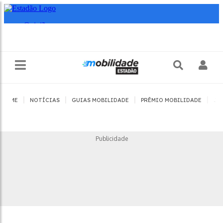
|
|
|
|
HOME
NOTÍCIAS
GUIAS MOBILIDADE
PRÊMIO MOBILIDADE
JO
Publicidade