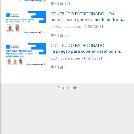
9 |
101
CONTEÚDO PATROCINADO - Os
benefícios do gerenciamento de frotas
para as empresas
5.7K visualizações - 14/04/2021
0 |
28
CONTEÚDO PATROCINADO -
Inspiração para superar desafios em
2021
222 visualizações - 07/04/2021
0 |
9
Publicidade