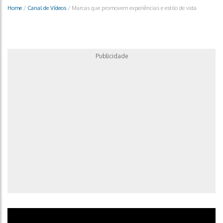
Home
/
Canal de Vídeos
/
Marcas que promovem experiências e estilo de vida
Publicidade