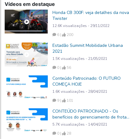
Vídeos em destaque
Honda CB 300F: veja detalhes da nova
Twister
12.6K visualizações - 29/11/2022
6 |
200
Estadão Summit Mobilidade Urbana
2021
1.5K visualizações - 21/05/2021
0 |
56
Conteúdo Patrocinado: O FUTURO
COMEÇA HOJE
1.6K visualizações - 28/04/2021
9 |
101
CONTEÚDO PATROCINADO - Os
benefícios do gerenciamento de frotas
para as empresas
5.7K visualizações - 14/04/2021
0 |
28