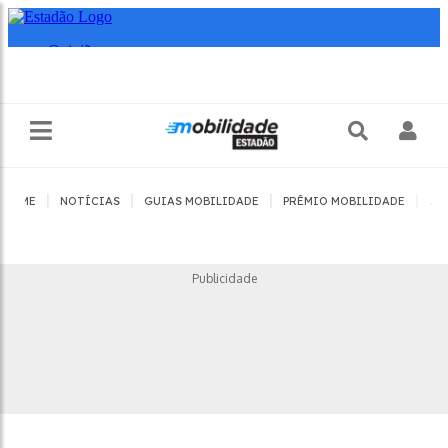
|
|
|
|
HOME
NOTÍCIAS
GUIAS MOBILIDADE
PRÊMIO MOBILIDADE
JO
Publicidade