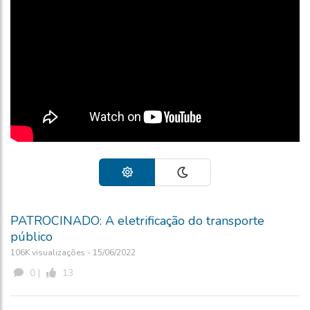
PATROCINADO: A eletrificação do transporte
público
106K visualizações - 15/06/2022
0 |
13