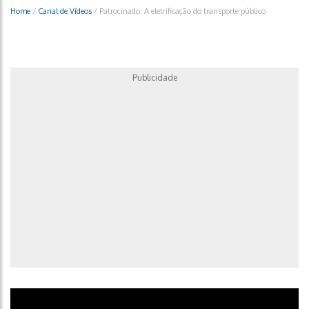
Home
/
Canal de Vídeos
/
Patrocinado: A eletrificação do transporte público
Publicidade