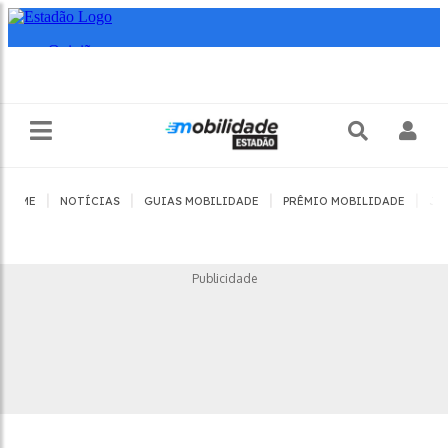
|
|
|
|
HOME
NOTÍCIAS
GUIAS MOBILIDADE
PRÊMIO MOBILIDADE
JO
Publicidade