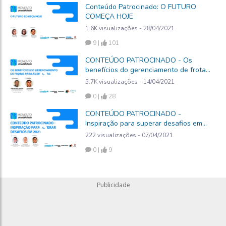
Conteúdo Patrocinado: O FUTURO
COMEÇA HOJE
1.6K visualizações - 28/04/2021
9 |
101
CONTEÚDO PATROCINADO - Os
benefícios do gerenciamento de frotas
para as empresas
5.7K visualizações - 14/04/2021
0 |
28
CONTEÚDO PATROCINADO -
Inspiração para superar desafios em
2021
222 visualizações - 07/04/2021
0 |
9
Publicidade