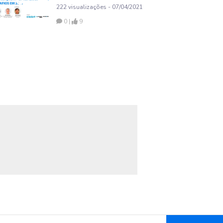
desafios em 2021
222 visualizações - 07/04/2021
0 |
9