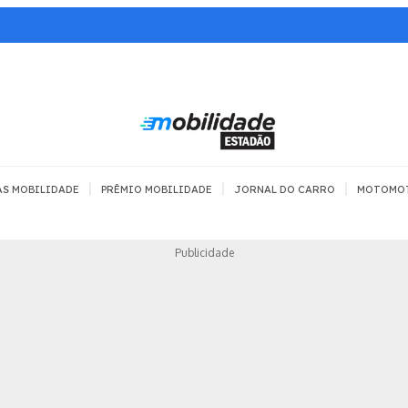
|
|
|
AS MOBILIDADE
PRÊMIO MOBILIDADE
JORNAL DO CARRO
MOTOMO
TRANSPORTE
MOBILIDADE COM
MOBILIDADE 
Publicidade
SEGURANÇA
Todos
Todos
Dia a dia
Trânsito
Empreender
Urbana
Se divertir