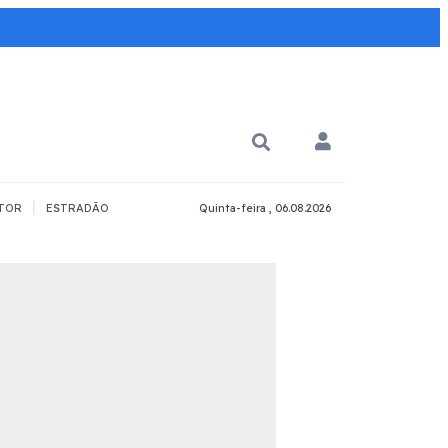
|
TOR
ESTRADÃO
Quinta-feira , 06.08.2026
PARA QUÊ?
PCD
Todos