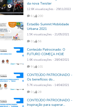
da nova Twister
12.6K visualizações - 29/11/2022
6 |
200
Estadão Summit Mobilidade
Urbana 2021
1.5K visualizações - 21/05/2021
0 |
56
Conteúdo Patrocinado: O
FUTURO COMEÇA HOJE
1.6K visualizações - 28/04/2021
9 |
101
CONTEÚDO PATROCINADO -
Os benefícios do
gerenciamento de frotas para
5.7K visualizações - 14/04/2021
as empresas
0 |
28
CONTEÚDO PATROCINADO -
Inspiração para superar