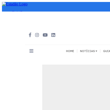
|
|
HOME
NOTÍCIAS
GUI
INOVAÇÃO
MEIOS DE 
Todos
Todos
A pé
Bicicleta
Cargas
Carro