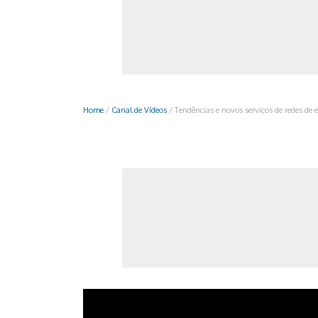
Monociclo
Moto
Ônibus
Patinete
Home
/
Canal de Vídeos
/
Tendências e novos serviços de redes de
Scooter elétr