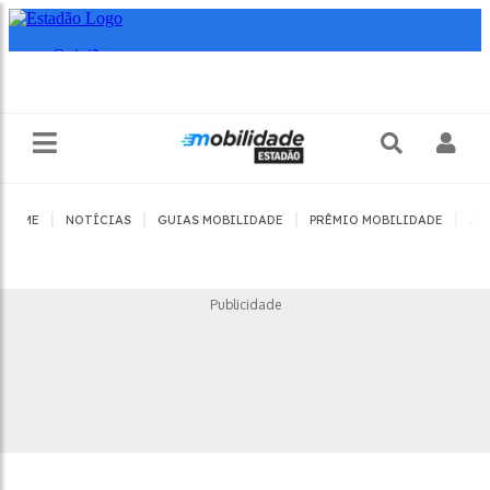
|
|
|
|
HOME
NOTÍCIAS
GUIAS MOBILIDADE
PRÊMIO MOBILIDADE
JO
Publicidade