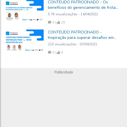
CONTEÚDO PATROCINADO - Os
benefícios do gerenciamento de frotas
para as empresas
5.7K visualizações - 14/04/2021
0 |
28
CONTEÚDO PATROCINADO -
Inspiração para superar desafios em
2021
222 visualizações - 07/04/2021
0 |
9
Publicidade