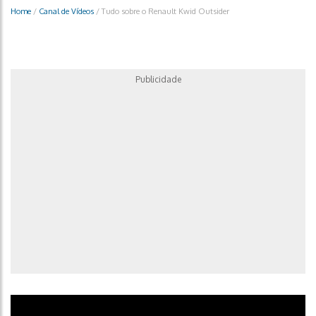
Home
/
Canal de Vídeos
/
Tudo sobre o Renault Kwid Outsider
Publicidade