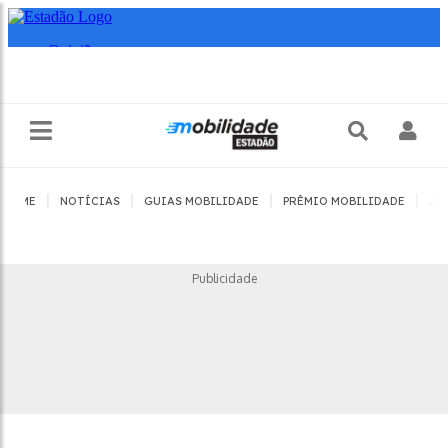
|
|
|
|
HOME
NOTÍCIAS
GUIAS MOBILIDADE
PRÊMIO MOBILIDADE
JO
Publicidade