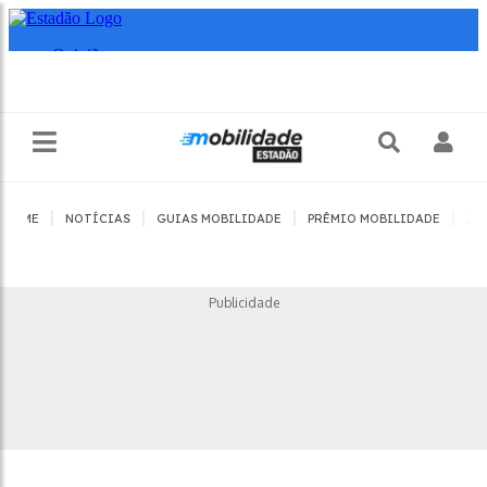
|
|
|
|
HOME
NOTÍCIAS
GUIAS MOBILIDADE
PRÊMIO MOBILIDADE
JO
Publicidade