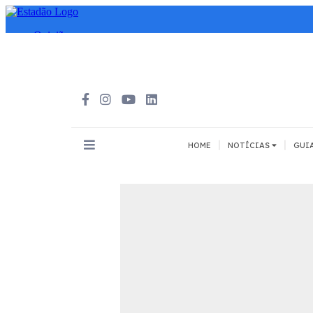
|
|
HOME
NOTÍCIAS
GUI
INOVAÇÃO
MEIOS DE 
Todos
Todos
A pé
Bicicleta
Cargas
Carro