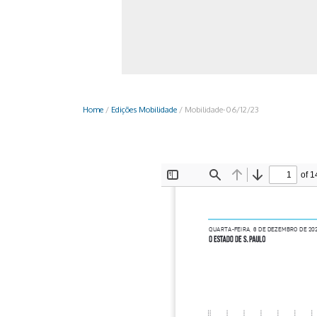
Monociclo
Moto
Ônibus
Patinete
Home
/
Edições Mobilidade
/
Mobilidade-06/12/23
Scooter elétr