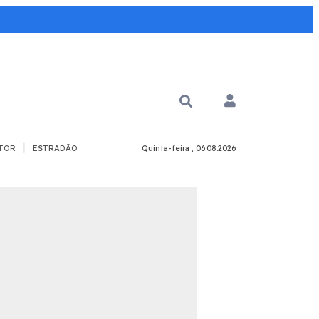
|
TOR
ESTRADÃO
Quinta-feira , 06.08.2026
PARA QUÊ?
PCD
Todos