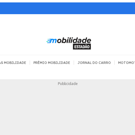
|
|
|
AS MOBILIDADE
PRÊMIO MOBILIDADE
JORNAL DO CARRO
MOTOMO
TRANSPORTE
MOBILIDADE COM
MOBILIDADE 
Publicidade
SEGURANÇA
Todos
Todos
Dia a dia
Trânsito
Empreender
Urbana
Se divertir