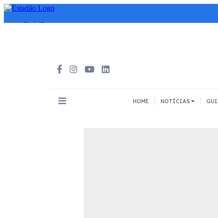
|
|
HOME
NOTÍCIAS
GUI
INOVAÇÃO
MEIOS DE 
Todos
Todos
A pé
Bicicleta
Cargas
Carro