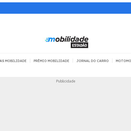
|
|
|
AS MOBILIDADE
PRÊMIO MOBILIDADE
JORNAL DO CARRO
MOTOMO
TRANSPORTE
MOBILIDADE COM
MOBILIDADE 
Publicidade
SEGURANÇA
Todos
Todos
Dia a dia
Trânsito
Empreender
Urbana
Se divertir