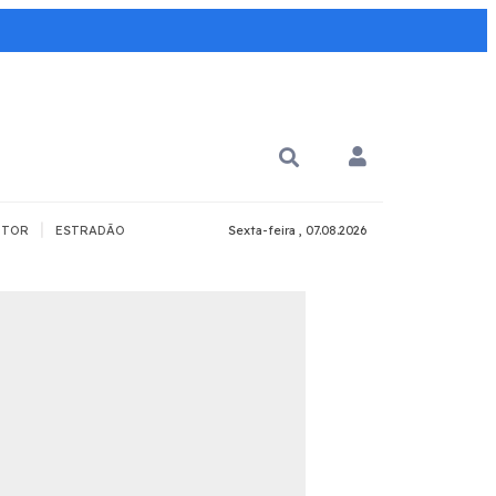
|
TOR
ESTRADÃO
Sexta-feira , 07.08.2026
PARA QUÊ?
PCD
Todos