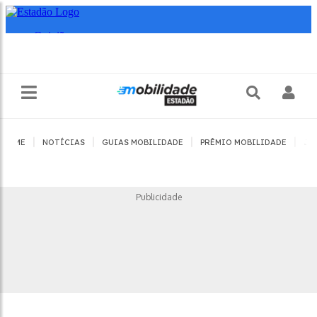
|
|
|
|
HOME
NOTÍCIAS
GUIAS MOBILIDADE
PRÊMIO MOBILIDADE
JO
Publicidade