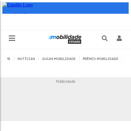
|
|
|
|
HOME
NOTÍCIAS
GUIAS MOBILIDADE
PRÊMIO MOBILIDADE
JO
Publicidade