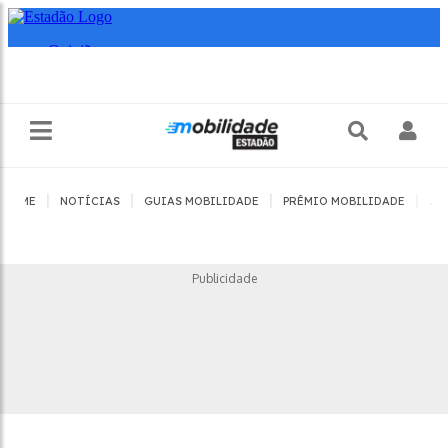
|
|
|
|
HOME
NOTÍCIAS
GUIAS MOBILIDADE
PRÊMIO MOBILIDADE
JO
Publicidade