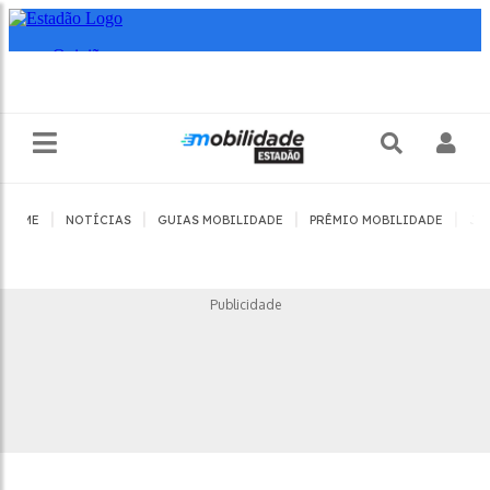
|
|
|
|
HOME
NOTÍCIAS
GUIAS MOBILIDADE
PRÊMIO MOBILIDADE
JO
Publicidade