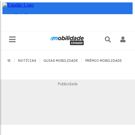
|
|
|
|
HOME
NOTÍCIAS
GUIAS MOBILIDADE
PRÊMIO MOBILIDADE
JO
Publicidade