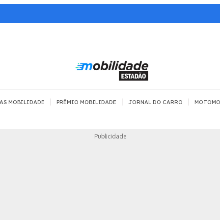
|
|
|
AS MOBILIDADE
PRÊMIO MOBILIDADE
JORNAL DO CARRO
MOTOMO
TRANSPORTE
MOBILIDADE COM
MOBILIDADE 
Publicidade
SEGURANÇA
Todos
Todos
Dia a dia
Trânsito
Empreender
Urbana
Se divertir