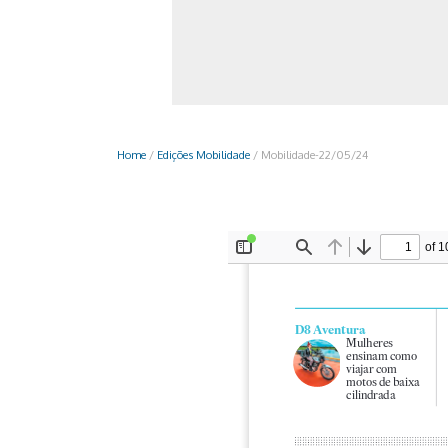
Monociclo
Moto
Ônibus
Patinete
Home
/
Edições Mobilidade
/
Mobilidade-22/05/24
Scooter elétr