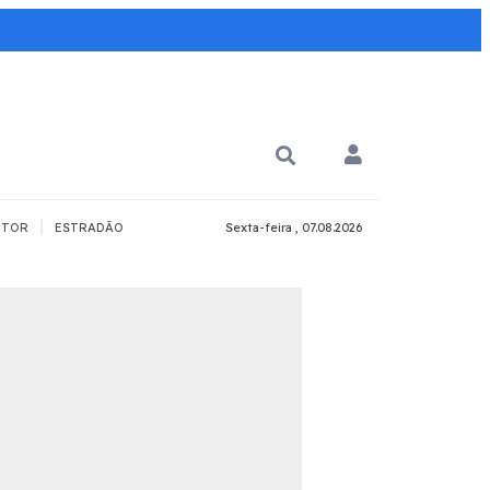
|
TOR
ESTRADÃO
Sexta-feira , 07.08.2026
PARA QUÊ?
PCD
Todos