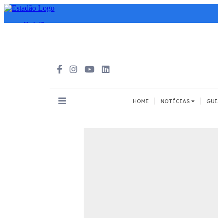
|
|
HOME
NOTÍCIAS
GUI
INOVAÇÃO
MEIOS DE 
Todos
Todos
A pé
Bicicleta
Cargas
Carro