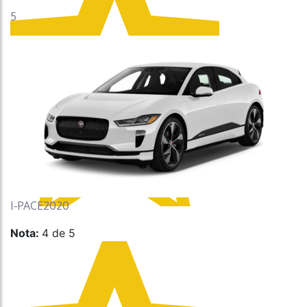
5
I-PACE2020
Nota:
4 de 5