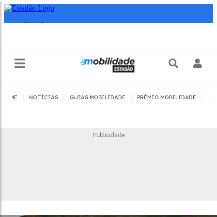
|
|
|
|
HOME
NOTÍCIAS
GUIAS MOBILIDADE
PRÊMIO MOBILIDADE
JO
Publicidade