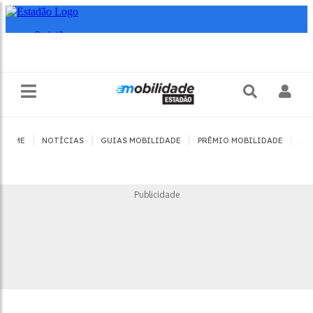
|
|
|
|
HOME
NOTÍCIAS
GUIAS MOBILIDADE
PRÊMIO MOBILIDADE
JO
Publicidade