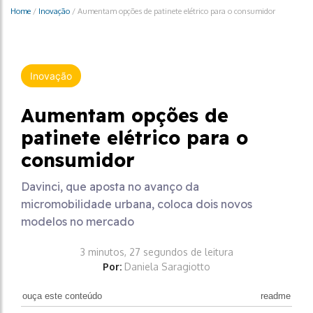
Home
/
Inovação
/
Aumentam opções de patinete elétrico para o consumidor
Inovação
Aumentam opções de
patinete elétrico para o
consumidor
Davinci, que aposta no avanço da
micromobilidade urbana, coloca dois novos
modelos no mercado
3 minutos, 27 segundos de leitura
Por:
Daniela Saragiotto
ouça este conteúdo
readme