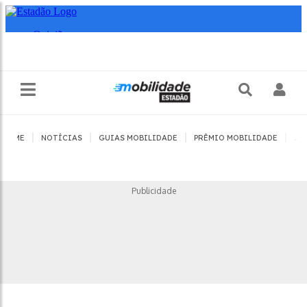
|
|
|
|
HOME
NOTÍCIAS
GUIAS MOBILIDADE
PRÊMIO MOBILIDADE
JO
Publicidade