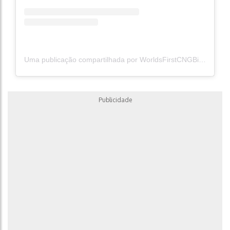
Uma publicação compartilhada por WorldsFirstCNGBike (@worldsfirstcngbike)
Publicidade