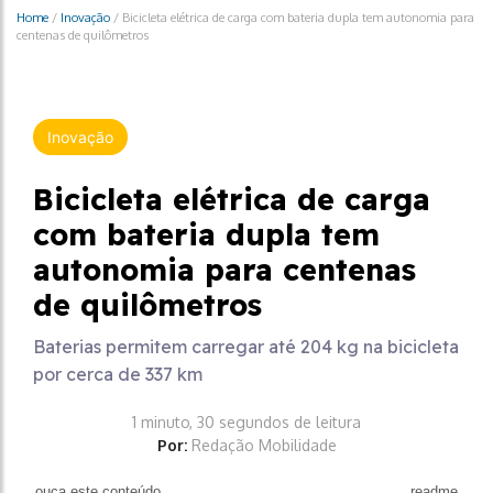
Home
/
Inovação
/
Bicicleta elétrica de carga com bateria dupla tem autonomia para
centenas de quilômetros
Inovação
Bicicleta elétrica de carga
com bateria dupla tem
autonomia para centenas
de quilômetros
Baterias permitem carregar até 204 kg na bicicleta
por cerca de 337 km
1 minuto, 30 segundos de leitura
Por:
Redação Mobilidade
ouça este conteúdo
readme