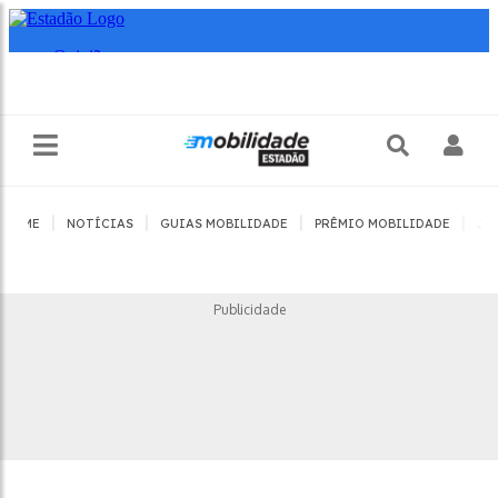
|
|
|
|
HOME
NOTÍCIAS
GUIAS MOBILIDADE
PRÊMIO MOBILIDADE
JO
Publicidade