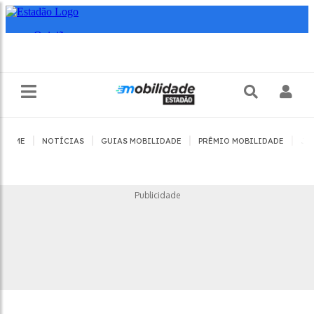
|
|
|
|
HOME
NOTÍCIAS
GUIAS MOBILIDADE
PRÊMIO MOBILIDADE
JO
Publicidade