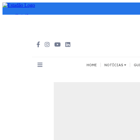
|
|
HOME
NOTÍCIAS
GU
INOVAÇÃO
MEIOS DE 
Todos
Todos
A pé
Bicicleta
Cargas
Carro