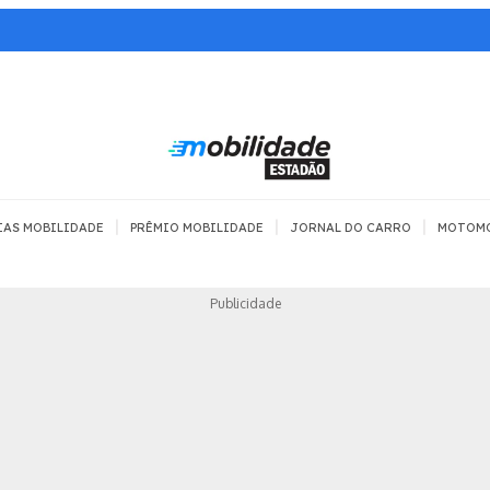
|
|
|
IAS MOBILIDADE
PRÊMIO MOBILIDADE
JORNAL DO CARRO
MOTOM
TRANSPORTE
MOBILIDADE COM
MOBILIDADE 
Publicidade
SEGURANÇA
Todos
Todos
Dia a dia
Trânsito
Empreender
Urbana
Se divertir