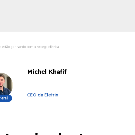
s estão ganhando com a recarga elétrica
ica
Michel Khafif
CEO da Eletrix
Perfil