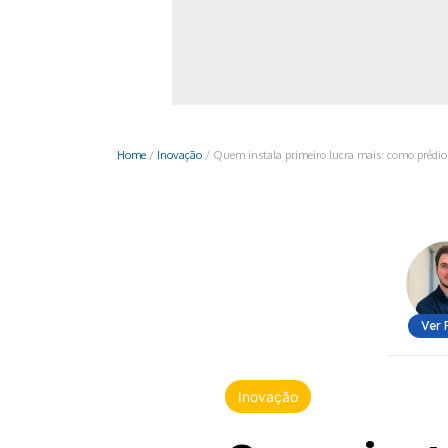
Monociclo
Moto
Ônibus
Patinete
Home
/
Inovação
/
Quem instala primeiro lucra mais: como prédio
Scooter elétr
Ver 
Inovação