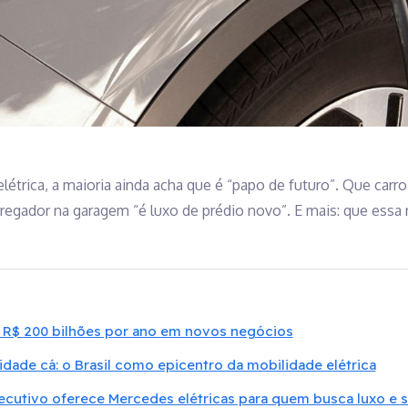
étrica, a maioria ainda acha que é “papo de futuro”. Que carro
rregador na garagem “é luxo de prédio novo”. E mais: que essa 
r R$ 200 bilhões por ano em novos negócios
idade cá: o Brasil como epicentro da mobilidade elétrica
cutivo oferece Mercedes elétricas para quem busca luxo e s