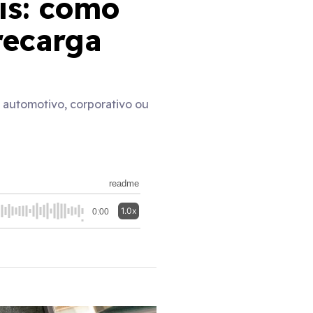
is: como
recarga
e automotivo, corporativo ou
readme
1.0x
0:00