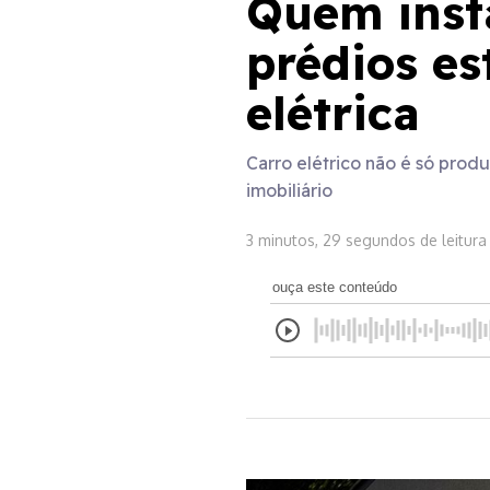
Quem insta
prédios e
elétrica
Carro elétrico não é só prod
imobiliário
3 minutos, 29 segundos de leitura
ouça este conteúdo