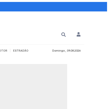
|
OTOR
ESTRADÃO
Domingo , 09.08.2026
PARA QUÊ?
PCD
Todos