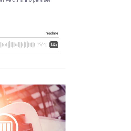
ive o sininho para ser
readme
1.0x
0:00