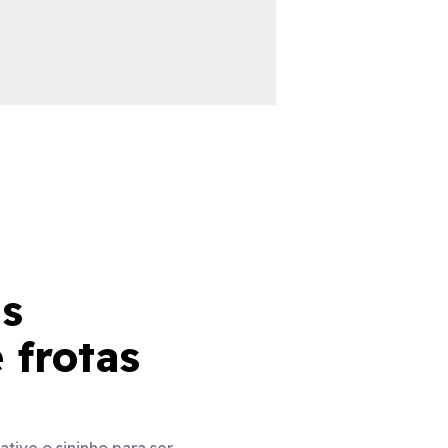
s
 frotas