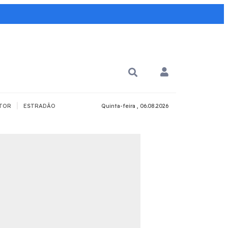
|
TOR
ESTRADÃO
Quinta-feira , 06.08.2026
PARA QUÊ?
PCD
Todos