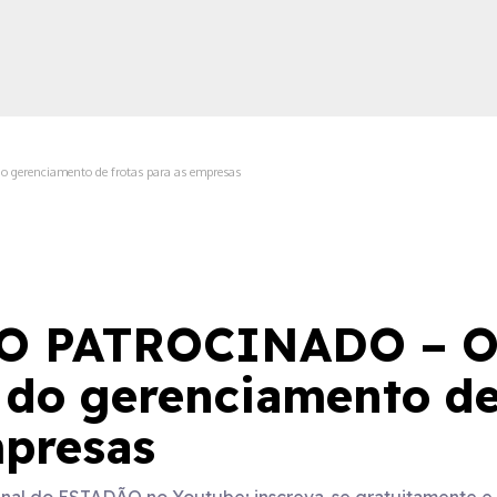
erenciamento de frotas para as empresas
ica
 PATROCINADO – O
 do gerenciamento de
mpresas