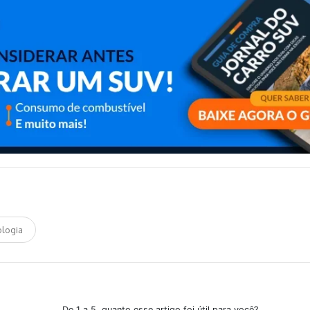
logia
De 1 a 5, quanto esse artigo foi útil para você?