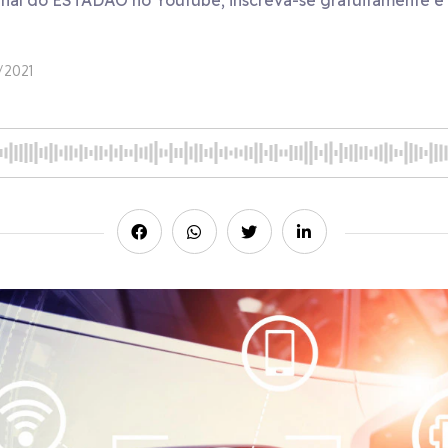
nal do ESTADÃO no Youtube; inscreva-se gratuitamente e at
/2021