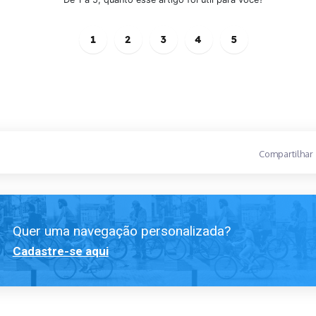
1
2
3
4
5
Compartilhar
Quer uma navegação personalizada?
Cadastre-se aqui