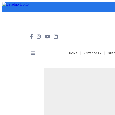
|
|
HOME
NOTÍCIAS
GUI
INOVAÇÃO
MEIOS DE 
Todos
Todos
A pé
Bicicleta
Cargas
Carro