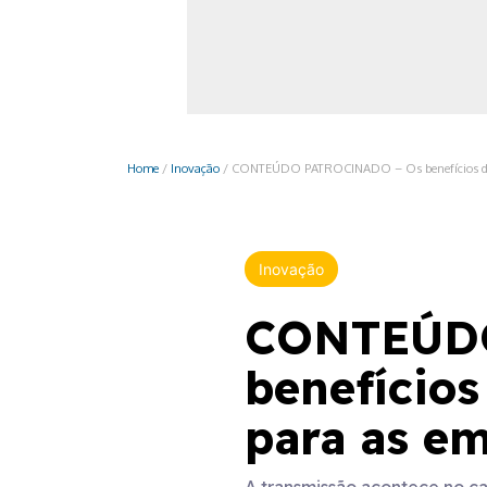
Monociclo
Moto
Ônibus
Patinete
Home
/
Inovação
/
CONTEÚDO PATROCINADO – Os benefícios do g
Scooter elétr
Inovação
CONTEÚDO
benefícios
para as e