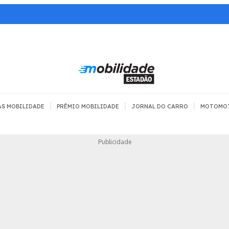
|
|
|
AS MOBILIDADE
PRÊMIO MOBILIDADE
JORNAL DO CARRO
MOTOMO
TRANSPORTE
MOBILIDADE COM
MOBILIDADE 
Publicidade
SEGURANÇA
Todos
Todos
Dia a dia
Trânsito
Empreender
Urbana
Se divertir