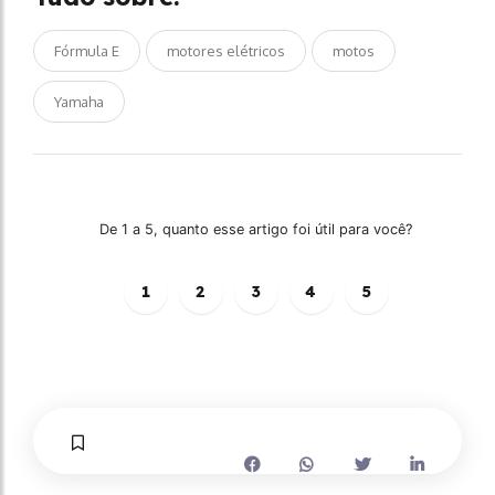
Fórmula E
motores elétricos
motos
Yamaha
De 1 a 5, quanto esse artigo foi útil para você?
1
2
3
4
5