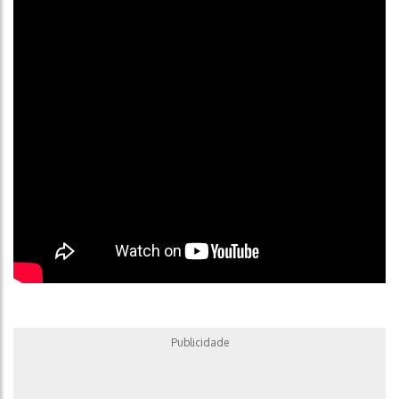
Holanda
O Centro Europeu de Hyperloop também faz parte de
um Cluster Europeu de Infraestrutura de Pesquisa,
juntamente com uma instalação de teste de
hyperloop na Suíça. O DemoTube tem 120 metros,
desenvolvidos pela empresa de hyperloop EuroTube.
De acordo com a Hardt, a combinação dos resultados
de ambas as instalações de teste do hyperloop deve
acelerar o desenvolvimento do hyperloop na Europa.
Publicidade