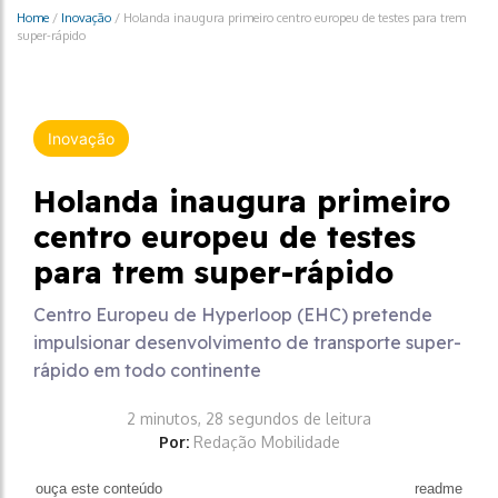
Home
/
Inovação
/
Holanda inaugura primeiro centro europeu de testes para trem
super-rápido
Inovação
Holanda inaugura primeiro
centro europeu de testes
para trem super-rápido
Centro Europeu de Hyperloop (EHC) pretende
impulsionar desenvolvimento de transporte super-
rápido em todo continente
2 minutos, 28 segundos de leitura
Por:
Redação Mobilidade
ouça este conteúdo
readme