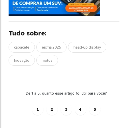
Tudo sobre:
capacete
eicma 2025
head-up display
Inovação
motos
De 1 a 5, quanto esse artigo foi útil para você?
1
2
3
4
5