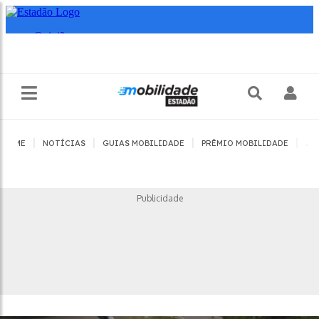
|
|
|
|
HOME
NOTÍCIAS
GUIAS MOBILIDADE
PRÊMIO MOBILIDADE
JO
Publicidade