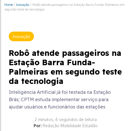
Home
/
Inovação
/
Robô atende passageiros na Estação Barra Funda-Palmeiras em
segundo teste da tecnologia
Inovação
Robô atende passageiros na
Estação Barra Funda-
Palmeiras em segundo teste
da tecnologia
Inteligência Artificial já foi testada na Estação
Brás; CPTM estuda implementar serviço para
ajudar usuários e funcionários das estações
2 minutos, 6 segundos de leitura
Por:
Redação Mobilidade Estadão