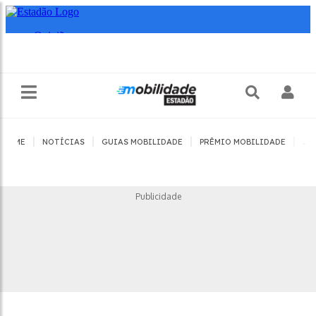
|
|
|
|
HOME
NOTÍCIAS
GUIAS MOBILIDADE
PRÊMIO MOBILIDADE
JO
Publicidade