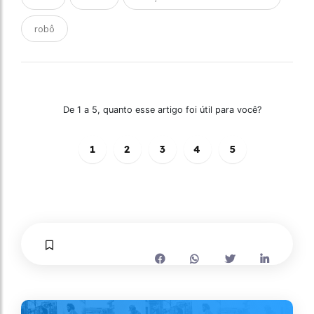
robô
De 1 a 5, quanto esse artigo foi útil para você?
1
2
3
4
5