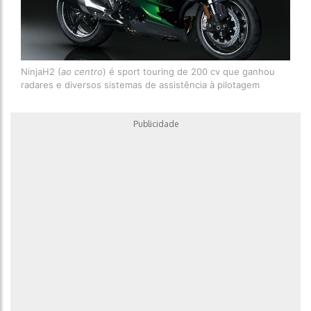
NinjaH2 (
ao centro
) é sport touring de 200 cv que ganhou
radares e diversos sistemas de assistência à pilotagem
Publicidade