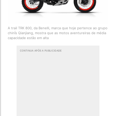
A trail TRK 800, da Benelli, marca que hoje pertence ao grupo
chinÍs Qianjiang, mostra que as motos aventureiras de média
capacidade estão em alta
CONTINUA APÓS A PUBLICIDADE