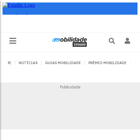
|
|
|
|
HOME
NOTÍCIAS
GUIAS MOBILIDADE
PRÊMIO MOBILIDADE
JO
Publicidade