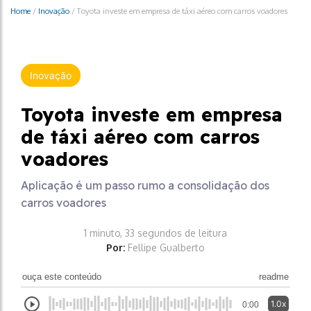
Home
/
Inovação
/
Toyota investe em empresa de táxi aéreo com carros voadores
Inovação
Toyota investe em empresa
de táxi aéreo com carros
voadores
Aplicação é um passo rumo a consolidação dos
carros voadores
1 minuto, 33 segundos de leitura
Por:
Fellipe Gualberto
ouça este conteúdo
readme
1.0x
0:00