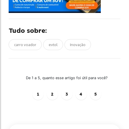
Tudo sobre:
carro voador
evtol
Inovação
De 1 a 5, quanto esse artigo foi útil para você?
1
2
3
4
5