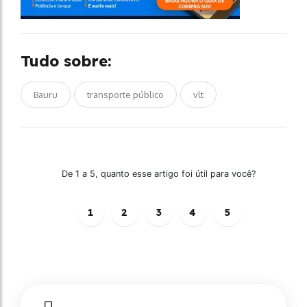
Tudo sobre:
Bauru
transporte público
vlt
De 1 a 5, quanto esse artigo foi útil para você?
1
2
3
4
5