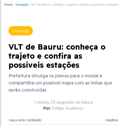
Home
/
Inovação
/
VLT de Bauru: conheça o trajeto e confira as possíveis estações
Inovação
VLT de Bauru: conheça o
trajeto e confira as
possíveis estações
Prefeitura divulga os planos para o modal e
compartilha um possível mapa com as linhas que
serão construídas
1 minuto, 53 segundos de leitura
Por:
Fellipe Gualberto
ouça este conteúdo
readme