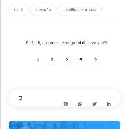
evtol
Inovação
mobilidade urbana
De 1 a 5, quanto esse artigo foi útil para você?
1
2
3
4
5