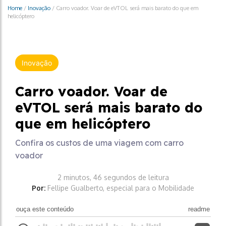
Home
/
Inovação
/
Carro voador. Voar de eVTOL será mais barato do que em
helicóptero
Inovação
Carro voador. Voar de
eVTOL será mais barato do
que em helicóptero
Confira os custos de uma viagem com carro
voador
2 minutos, 46 segundos de leitura
Por:
Fellipe Gualberto, especial para o Mobilidade
ouça este conteúdo
readme