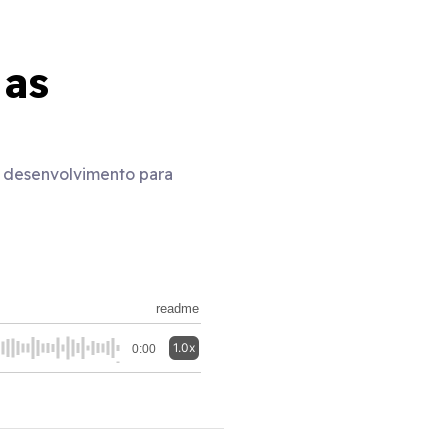
 as
e desenvolvimento para
readme
1.0x
0:00