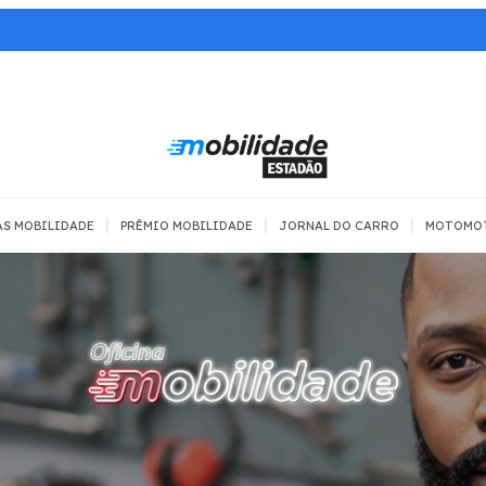
|
|
|
AS MOBILIDADE
PRÊMIO MOBILIDADE
JORNAL DO CARRO
MOTOMO
 TRANSPORTE
MOBILIDADE COM
MOBILIDADE
SEGURANÇA
Todos
Todos
Dia a dia
Trânsito
Empreender
Urbana
Se divertir