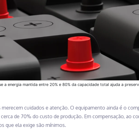
ue a energia mantida entre 20% e 80% da capacidade total ajuda a preserv
cos merecem cuidados e atenção. O equipamento ainda é o co
do cerca de 70% do custo de produção. Em compensação, ao c
s que ela exige são mínimos.