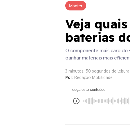
Manter
Veja quais
baterias d
O componente mais caro do v
ganhar materiais mais eficien
3 minutos, 50 segundos de leitura
Por:
Redação Mobilidade
ouça este conteúdo