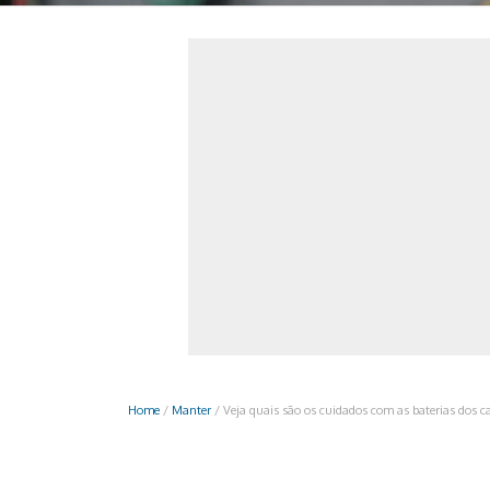
Monociclo
Moto
Ônibus
Patinete
Scooter elétr
Home
/
Manter
/
Veja quais são os cuidados com as baterias dos ca