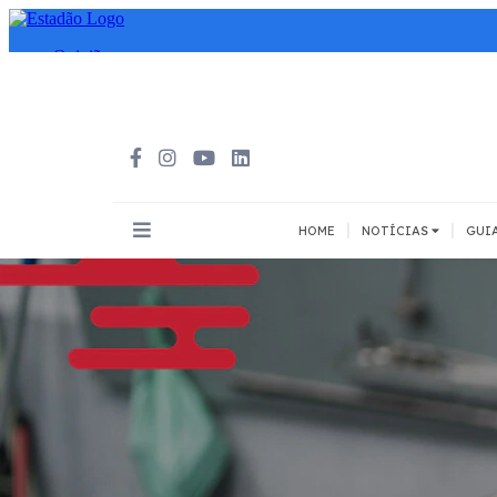
|
|
HOME
NOTÍCIAS
GUI
INOVAÇÃO
MEIOS DE
Todos
Todos
A pé
Bicicleta
Cargas
Carro