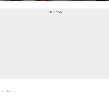
Publicidade
ica
rros elétricos