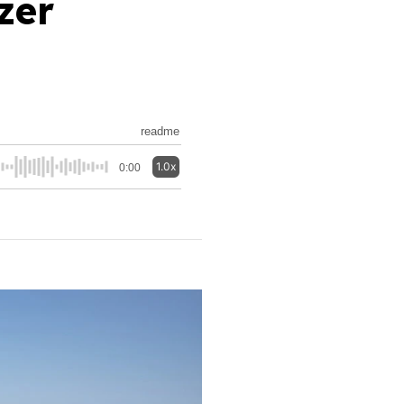
zer
readme
1.0x
0:00