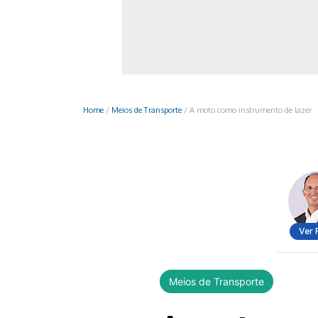
Monociclo
Moto
Ônibus
Patinete
Home
/
Meios de Transporte
/
A moto como instrumento de lazer
Scooter elétr
Ver 
Meios de Transporte