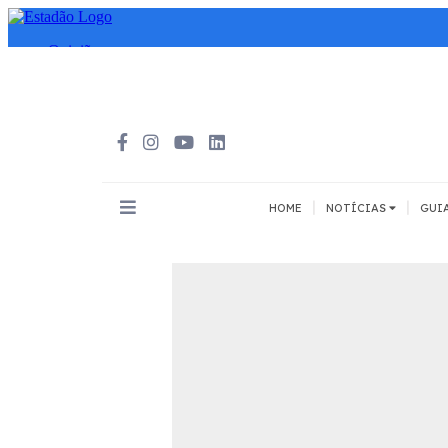
|
|
HOME
NOTÍCIAS
GUI
INOVAÇÃO
MEIOS DE 
Todos
Todos
A pé
Bicicleta
Cargas
Carro