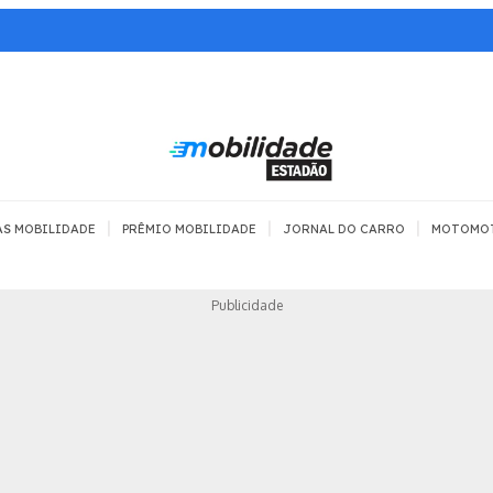
|
|
|
AS MOBILIDADE
PRÊMIO MOBILIDADE
JORNAL DO CARRO
MOTOMO
TRANSPORTE
MOBILIDADE COM
MOBILIDADE 
Publicidade
SEGURANÇA
Todos
Todos
Dia a dia
Trânsito
Empreender
Urbana
Se divertir