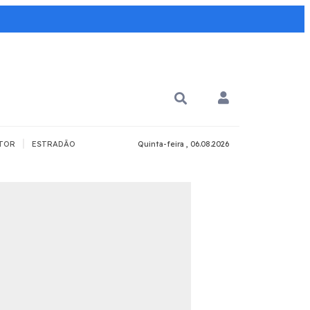
|
TOR
ESTRADÃO
Quinta-feira , 06.08.2026
PARA QUÊ?
PCD
Todos