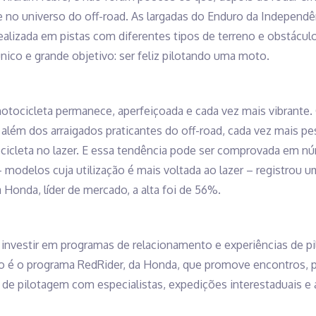
e no universo do off-road. As largadas do Enduro da Independê
alizada em pistas com diferentes tipos de terreno e obstácu
 único e grande objetivo: ser feliz pilotando uma moto.
motocicleta permanece, aperfeiçoada e cada vez mais vibrante.
e, além dos arraigados praticantes do off-road, cada vez mais p
icleta no lazer. E essa tendência pode ser comprovada em nú
– modelos cuja utilização é mais voltada ao lazer – registrou
a Honda, líder de mercado, a alta foi de 56%.
nvestir em programas de relacionamento e experiências de p
o é o programa RedRider, da Honda, que promove encontros, p
 de pilotagem com especialistas, expedições interestaduais e a