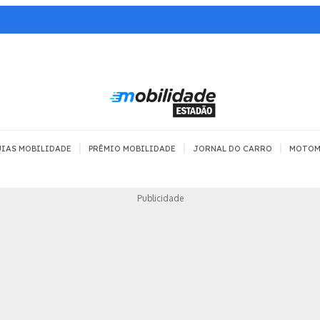
|
|
|
IAS MOBILIDADE
PRÊMIO MOBILIDADE
JORNAL DO CARRO
MOTOM
TRANSPORTE
MOBILIDADE COM
MOBILIDADE 
Publicidade
SEGURANÇA
Todos
Todos
Dia a dia
Trânsito
Empreender
Urbana
Se divertir