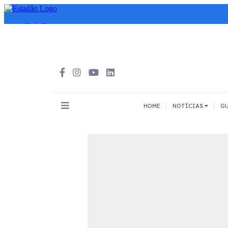
|
|
HOME
NOTÍCIAS
GU
INOVAÇÃO
MEIOS DE 
Todos
Todos
A pé
Bicicleta
Cargas
Carro