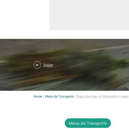
Monociclo
Moto
Ônibus
Patinete
Scooter elétr
Voltar
Home
/
Meios de Transporte
/
Bajaj abre loja na Maranhão e chega
Meios de Transporte