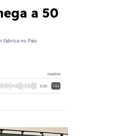
hega a 50
 fábrica no País
readme
1.0x
0:00