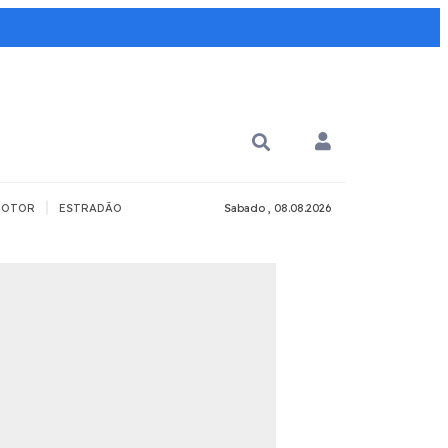
|
OTOR
ESTRADÃO
Sabado , 08.08.2026
PARA QUÊ?
PCD
Todos